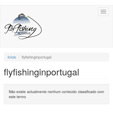
Passar
Toggl
para
naviga
o
conteúdo
principal
Início
flyfishinginportugal
flyfishinginportugal
Não existe actualmente nenhum conteúdo classificado com
este termo